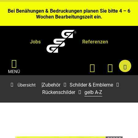
Gerolstein.
Bei Benähungen & Bedruckungen planen Sie bitte 4 – 6
Wochen Bearbeitungszeit ein.
Aktuell kurze Lieferzeiten sofort ab Fabriklager
Gerolstein.
Jobs
Referenzen
MENÜ
Zubehör
Schilder & Embleme
Übersicht
Rückenschilder
gelb A-Z