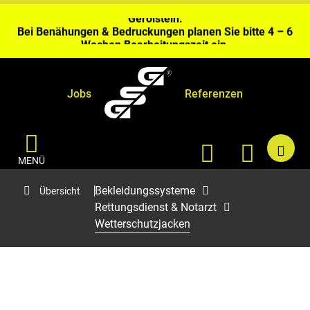
Gerolstein.
Bei Benähungen & Bedruckungen planen Sie bitte 4 – 6
Wochen Bearbeitungszeit ein.
Aktuell kurze Lieferzeiten sofort ab Fabriklager
Gerolstein.
Jobs
Referenzen
MENÜ
Bekleidungssysteme
Übersicht
Rettungsdienst & Notarzt
Wetterschutzjacken