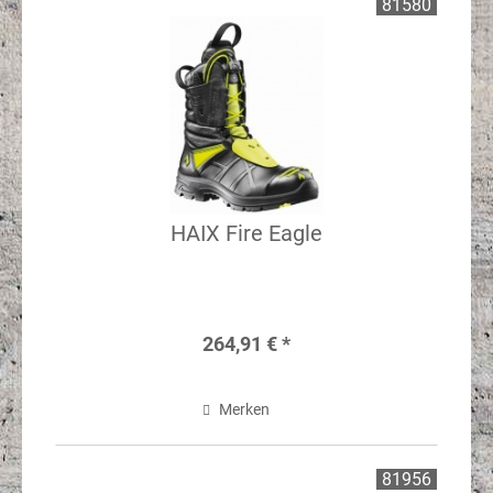
81580
HAIX Fire Eagle
264,91 € *
Merken
81956