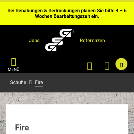
Gerolstein.
Bei Benähungen & Bedruckungen planen Sie bitte 4 – 6
Wochen Bearbeitungszeit ein.
Aktuell kurze Lieferzeiten sofort ab Fabriklager
Gerolstein.
Jobs
Referenzen
MENÜ
Schuhe
Fire
Fire