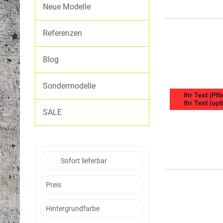
Neue Modelle
ASB
Wetterschutzjacken
Referenzen
Softshelljacken
Hosen
Blog
Sondermodelle
SALE
Sofort lieferbar
Preis
Hintergrundfarbe
von
bis
5,89 €
9,52 €