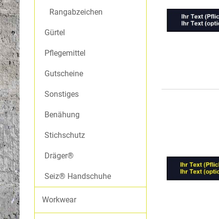
Fleecejacken
Rangabzeichen
STICHSCHUTZ
Steppfutter
Gürtel
Westen
DRÄGER®
Hosen
Pflegemittel
Gutscheine
SEIZ® HANDSCHUHE
THW
Sonstiges
Softshelljacken
Benähung
Westen
Hosen
Stichschutz
Dräger®
NOTARZTDIENST BAYERN
Seiz® Handschuhe
Hardshell- und Softshelljacke
Hose
Workwear