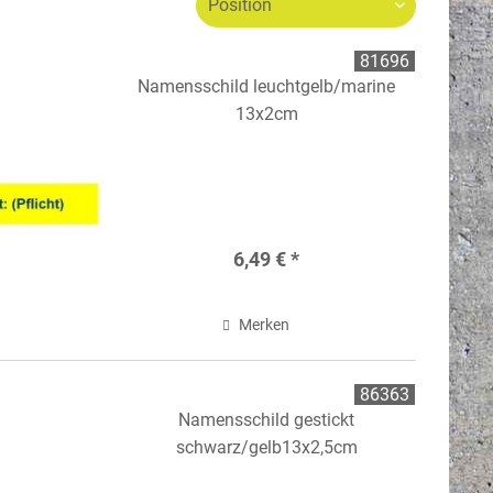
Sortierung:
81696
Namensschild leuchtgelb/marine
13x2cm
6,49 € *
Merken
86363
Namensschild gestickt
schwarz/gelb13x2,5cm