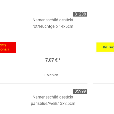
RY
ZUBEHÖR
81208
Namensschild gestickt
rot/leuchtgelb 14x5cm
7,07 € *
Merken
85999
Namensschild gestickt
parisblue/weiß13x2,5cm