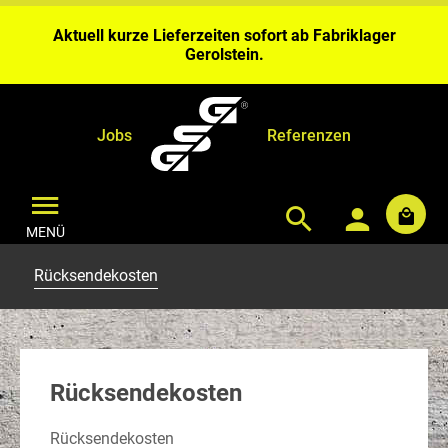
Wochen Bearbeitungszeit ein.
Aktuell kurze Lieferzeiten sofort ab Fabriklager
Gerolstein.
Bei Benähungen & Bedruckungen planen Sie bitte 4 – 6
Wochen Bearbeitungszeit ein.
Aktuell kurze Lieferzeiten sofort ab Fabriklager
Gerolstein.
Jobs
Referenzen
MENÜ
Rücksendekosten
Rücksendekosten
Rücksendekosten