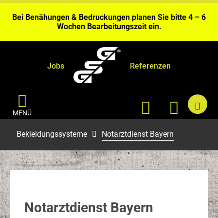
Gerolstein.
Bei Benähungen & Bedruckungen planen Sie bitte 4 – 6
Wochen Bearbeitungszeit ein.
Aktuell kurze Lieferzeiten sofort ab Fabriklager
Gerolstein.
Jobs
Referenzen
MENÜ
Bekleidungssysteme
Notarztdienst Bayern
Notarztdienst Bayern