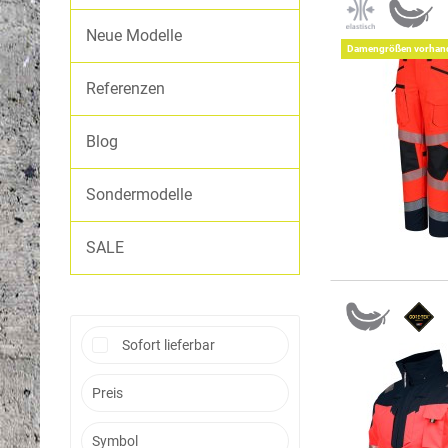
ASB
Neue Modelle
Wetterschutzjacken
Damengrößen vorhan
Softshelljacken
Referenzen
Hosen
Blog
Sondermodelle
SALE
Sofort lieferbar
Preis
Symbol