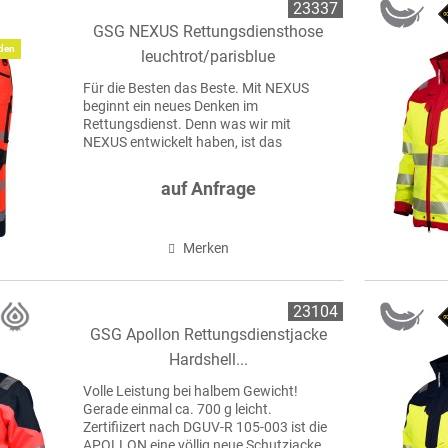
23337
GSG NEXUS Rettungsdiensthose
den
leuchtrot/parisblue
Für die Besten das Beste. Mit NEXUS
beginnt ein neues Denken im
Rettungsdienst. Denn was wir mit
NEXUS entwickelt haben, ist das
Ergebnis jahrelanger Erfahrung, echter
Nähe zur Praxis und dem Anspruch, den
auf Anfrage
Standard nicht nur zu erfüllen,...
Merken
23104
GSG Apollon Rettungsdienstjacke
Hardshell...
Volle Leistung bei halbem Gewicht!
Gerade einmal ca. 700 g leicht.
Zertifiizert nach DGUV-R 105-003 ist die
APOLLON eine völlig neue Schutzjacke