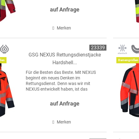
Ergebnis jahrelanger Erfahrung, echter
Nähe zur Praxis und dem Anspruch, den
auf Anfrage
Standard nicht nur zu erfüllen,...
Merken
23339
GSG NEXUS Rettungsdienstjacke
den
Damengrößen 
Hardshell...
Für die Besten das Beste. Mit NEXUS
beginnt ein neues Denken im
Rettungsdienst. Denn was wir mit
NEXUS entwickelt haben, ist das
Ergebnis jahrelanger Erfahrung, echter
Nähe zur Praxis und dem Anspruch, den
auf Anfrage
Standard nicht nur zu erfüllen,...
Merken