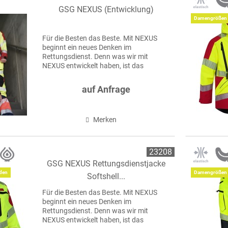
RY
ZUBEHÖR
GSG NEXUS (Entwicklung)
Damengrößen 
Für die Besten das Beste. Mit NEXUS
beginnt ein neues Denken im
Rettungsdienst. Denn was wir mit
NEXUS entwickelt haben, ist das
Ergebnis jahrelanger Erfahrung, echter
Nähe zur Praxis und dem Anspruch, den
auf Anfrage
Standard nicht nur zu erfüllen,...
Merken
23208
GSG NEXUS Rettungsdienstjacke
den
Damengrößen 
Softshell...
Für die Besten das Beste. Mit NEXUS
beginnt ein neues Denken im
Rettungsdienst. Denn was wir mit
NEXUS entwickelt haben, ist das