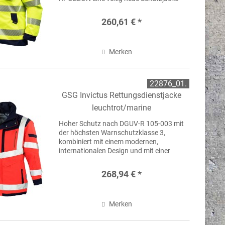
für den Rettungsdienst, basierend auf
einer GORE-TEX® Membrane .
260,61 € *
Merken
22876_01.
GSG Invictus Rettungsdienstjacke
leuchtrot/marine
Hoher Schutz nach DGUV-R 105-003 mit
der höchsten Warnschutzklasse 3,
kombiniert mit einem modernen,
internationalen Design und mit einer
großen Ausstattung an Taschen und
Verstaumöglichkeiten. Das alles bietet
268,94 € *
nur die INVICTUS mit...
Merken