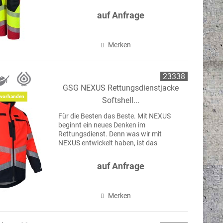
Ergebnis jahrelanger Erfahrung, echter
Nähe zur Praxis und dem Anspruch, den
auf Anfrage
Standard nicht nur zu erfüllen,...
Merken
23338
GSG NEXUS Rettungsdienstjacke
vorhanden
Softshell...
Für die Besten das Beste. Mit NEXUS
beginnt ein neues Denken im
Rettungsdienst. Denn was wir mit
NEXUS entwickelt haben, ist das
Ergebnis jahrelanger Erfahrung, echter
Nähe zur Praxis und dem Anspruch, den
auf Anfrage
Standard nicht nur zu erfüllen,...
Merken