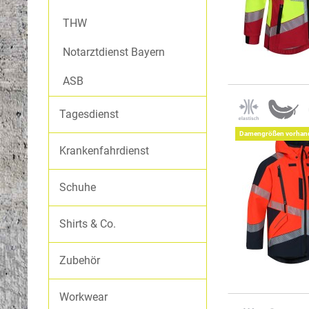
Fleecejacken
STICHSCHUTZ
THW
Steppfutter
Notarztdienst Bayern
Westen
DRÄGER®
Hosen
ASB
Tagesdienst
SEIZ® HANDSCHUHE
THW
Damengrößen vorhan
Softshelljacken
Krankenfahrdienst
Westen
Hosen
Schuhe
Shirts & Co.
NOTARZTDIENST BAYERN
Hardshell- und Softshelljacke
Zubehör
Hose
Workwear