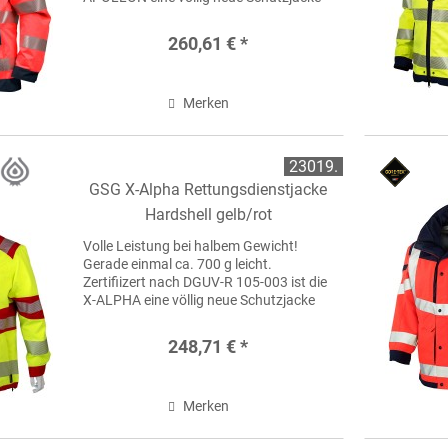
für den Rettungsdienst, basierend auf
einer GORE-TEX® Membrane .
260,61 € *
Merken
23019.
GSG X-Alpha Rettungsdienstjacke
Hardshell gelb/rot
Volle Leistung bei halbem Gewicht!
Gerade einmal ca. 700 g leicht.
Zertifiizert nach DGUV-R 105-003 ist die
X-ALPHA eine völlig neue Schutzjacke
für den Rettungsdienst, basierend auf
einer GORE-TEX® Membrane .
248,71 € *
Merken