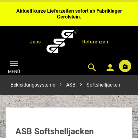
Aktuell kurze Lieferzeiten sofort ab Fabriklager
Gerolstein.
Bei Benähungen & Bedruckungen planen Sie bitte 4 – 6
Wochen Bearbeitungszeit ein.
Aktuell kurze Lieferzeiten sofort ab Fabriklager
Gerolstein.
Jobs
Referenzen
MENÜ
Bekleidungssysteme
ASB
Softshelljacken
ASB Softshelljacken