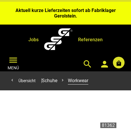
Wochen Bearbeitungszeit ein.
Aktuell kurze Lieferzeiten sofort ab Fabriklager
Gerolstein.
Bei Benähungen & Bedruckungen planen Sie bitte 4 – 6
Wochen Bearbeitungszeit ein.
Aktuell kurze Lieferzeiten sofort ab Fabriklager
Gerolstein.
Jobs
Referenzen
MENÜ
Schuhe
Workwear
Übersicht
81362