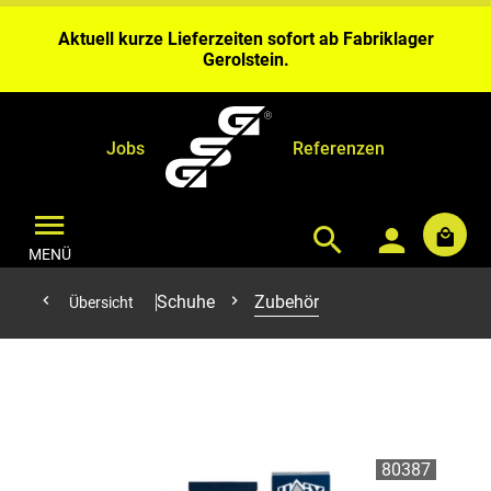
Wochen Bearbeitungszeit ein.
Aktuell kurze Lieferzeiten sofort ab Fabriklager
Gerolstein.
Bei Benähungen & Bedruckungen planen Sie bitte 4 – 6
Wochen Bearbeitungszeit ein.
Aktuell kurze Lieferzeiten sofort ab Fabriklager
Gerolstein.
Jobs
Referenzen
MENÜ
Schuhe
Zubehör
Übersicht
80387