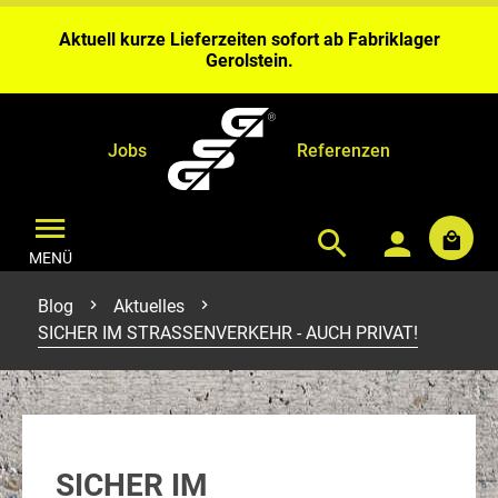
Wochen Bearbeitungszeit ein.
Aktuell kurze Lieferzeiten sofort ab Fabriklager
Gerolstein.
Bei Benähungen & Bedruckungen planen Sie bitte 4 – 6
Wochen Bearbeitungszeit ein.
Aktuell kurze Lieferzeiten sofort ab Fabriklager
Gerolstein.
Jobs
Referenzen
MENÜ
Blog
Aktuelles
SICHER IM STRASSENVERKEHR - AUCH PRIVAT!
SICHER IM