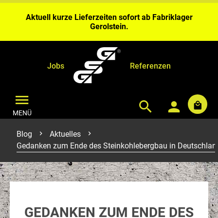
Wochen Bearbeitungszeit ein.
Aktuell kurze Lieferzeiten sofort ab Fabriklager
Gerolstein.
Bei Benähungen & Bedruckungen planen Sie bitte 4 – 6
Wochen Bearbeitungszeit ein.
Aktuell kurze Lieferzeiten sofort ab Fabriklager
Gerolstein.
Jobs
Referenzen
MENÜ
Blog
Aktuelles
Gedanken zum Ende des Steinkohlebergbau in Deutschlan
GEDANKEN ZUM ENDE DES