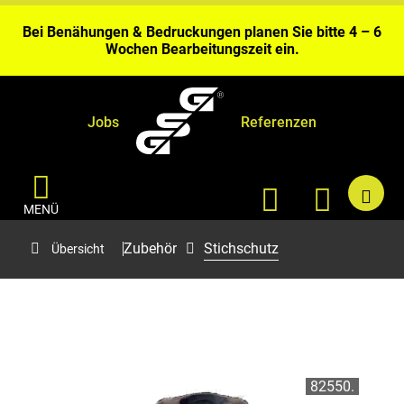
Gerolstein.
Bei Benähungen & Bedruckungen planen Sie bitte 4 – 6
Wochen Bearbeitungszeit ein.
Aktuell kurze Lieferzeiten sofort ab Fabriklager
Gerolstein.
Jobs
Referenzen
MENÜ
Zubehör
Stichschutz
Übersicht
82550.