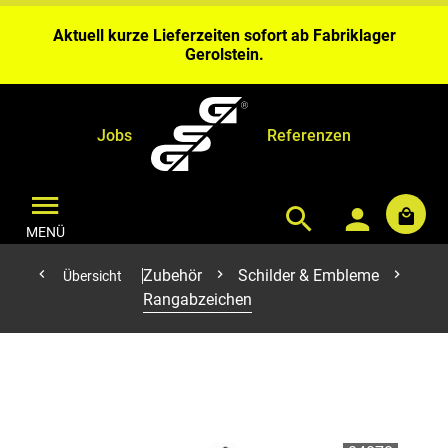
Wochen Bearbeitungszeit ein.
Aktuell kurze Lieferzeiten sofort ab Fabriklager
Gerolstein.
Bei Benähungen & Bedruckungen planen Sie bitte 4 – 6
Wochen Bearbeitungszeit ein.
Aktuell kurze Lieferzeiten sofort ab Fabriklager
Gerolstein.
Jobs
Referenzen
MENÜ
Zubehör
Schilder & Embleme
Übersicht
Rangabzeichen