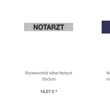
ASB
Wetterschutzjacken
Softshelljacken
Hosen
Rückenschild silber Notarzt
N
30x5cm
m
16,07 € *