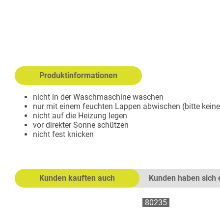
Fleecejacken
STICHSCHUTZ
Steppfutter
Westen
DRÄGER®
Hosen
Produktinformationen
SEIZ® HANDSCHUHE
THW
nicht in der Waschmaschine waschen
Softshelljacken
nur mit einem feuchten Lappen abwischen (bitte kei
nicht auf die Heizung legen
Westen
vor direkter Sonne schützen
Hosen
nicht fest knicken
NOTARZTDIENST BAYERN
Kunden kauften auch
Kunden haben sich 
Hardshell- und Softshelljacke
Hose
80235