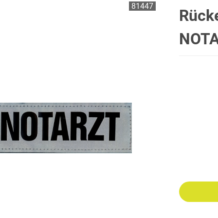
81447
RY
ZUBEHÖR
Rücke
NOTA