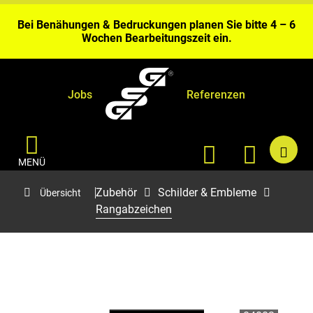
Gerolstein.
Bei Benähungen & Bedruckungen planen Sie bitte 4 – 6
Wochen Bearbeitungszeit ein.
Aktuell kurze Lieferzeiten sofort ab Fabriklager
Gerolstein.
Jobs
Referenzen
MENÜ
Zubehör
Schilder & Embleme
Übersicht
Rangabzeichen