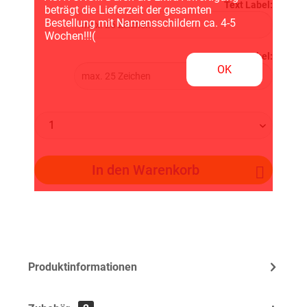
Text Label:
beträgt die Lieferzeit der gesamten
Bestellung mit Namensschildern ca. 4-5
Wochen!!!(
Text Label:
OK
In den
Warenkorb
Produktinformationen