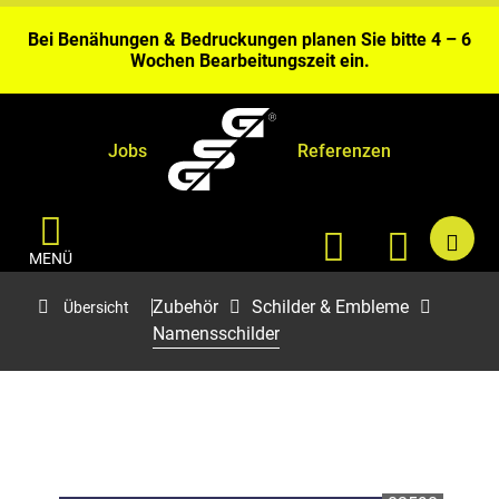
Gerolstein.
Bei Benähungen & Bedruckungen planen Sie bitte 4 – 6
Wochen Bearbeitungszeit ein.
Aktuell kurze Lieferzeiten sofort ab Fabriklager
Gerolstein.
Jobs
Referenzen
MENÜ
Zubehör
Schilder & Embleme
Übersicht
Namensschilder