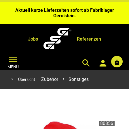
Wochen Bearbeitungszeit ein.
Aktuell kurze Lieferzeiten sofort ab Fabriklager
Gerolstein.
Bei Benähungen & Bedruckungen planen Sie bitte 4 – 6
Wochen Bearbeitungszeit ein.
Aktuell kurze Lieferzeiten sofort ab Fabriklager
Gerolstein.
Jobs
Referenzen
MENÜ
Zubehör
Sonstiges
Übersicht
80856