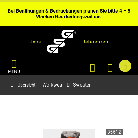
Gerolstein.
Bei Benähungen & Bedruckungen planen Sie bitte 4 – 6
Wochen Bearbeitungszeit ein.
Aktuell kurze Lieferzeiten sofort ab Fabriklager
Gerolstein.
Jobs
Referenzen
MENÜ
Workwear
Sweater
Übersicht
85612