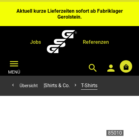
Wochen Bearbeitungszeit ein.
Aktuell kurze Lieferzeiten sofort ab Fabriklager
Gerolstein.
Bei Benähungen & Bedruckungen planen Sie bitte 4 – 6
Wochen Bearbeitungszeit ein.
Aktuell kurze Lieferzeiten sofort ab Fabriklager
Gerolstein.
Jobs
Referenzen
MENÜ
Shirts & Co.
T-Shirts
Übersicht
85010