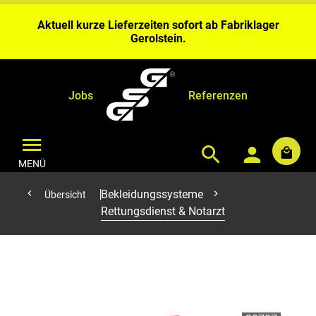
Wochen Bearbeitungszeit ein.
Aktuell kurze Lieferzeiten sofort ab Fabriklager
Gerolstein.
Bei Benähungen & Bedruckungen planen Sie bitte 4 – 6
Wochen Bearbeitungszeit ein.
Aktuell kurze Lieferzeiten sofort ab Fabriklager
Gerolstein.
Jobs
Referenzen
MENÜ
Bekleidungssysteme
Übersicht
Rettungsdienst & Notarzt