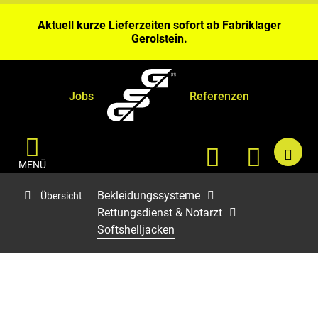
Aktuell kurze Lieferzeiten sofort ab Fabriklager
Gerolstein.
Bei Benähungen & Bedruckungen planen Sie bitte 4 – 6
Wochen Bearbeitungszeit ein.
Aktuell kurze Lieferzeiten sofort ab Fabriklager
Gerolstein.
Jobs
Referenzen
MENÜ
Bekleidungssysteme
Übersicht
Rettungsdienst & Notarzt
Softshelljacken