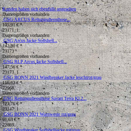
Kunden haben sich ebenfalls angesehen
Damengrößen vorhanden
GSG ARCUS Rettungsdiensthose...
105,91 € *
23171_1
Damengrößen vorhanden
GSG Arcus Jacke Softshell...
142,80 € *
23173
Damengrößen vorhanden
GSG RLP Arcus Jacke Softshell...
147,56 € *
23173_1
GSG BONN 2021 Windbreaker Jacke leuchtrot/grau
116,62 € *
22968.
Damengrößen vorhanden
GSG Rettungsdiensthose Savari Terra Kl.2...
123,76 € *
23147_1
GSG BONN 2021 Warnweste rot/grau
91,63 € *
22869.
GSG Windbreaker Softshelljacke rot/grau