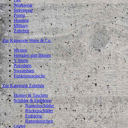
Workwear
Streetwear
Forest
Hunting
Military
Zubehör
Zur Kategorie Shirts & Co.
Westen
Hemden und Blusen
T-Shirts
Poloshirts
Sweatshirts
Funktionswäsche
Zur Kategorie Zubehör
Holster & Taschen
Schilder & Embleme
Namensschilder
Rückenschilder
Embleme
Rangabzeichen
Gürtel