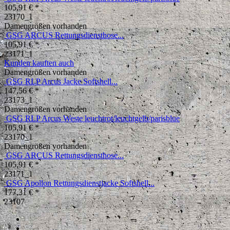
105,91 € *
23170_1
Damengrößen vorhanden
GSG ARCUS Rettungsdiensthose...
105,91 € *
23171_1
Kunden kauften auch
Damengrößen vorhanden
GSG RLP Arcus Jacke Softshell...
147,56 € *
23173_1
Damengrößen vorhanden
GSG RLP Arcus Weste leuchtrot/leuchtgelb/parisblue
105,91 € *
23170_1
Damengrößen vorhanden
GSG ARCUS Rettungsdiensthose...
105,91 € *
23171_1
GSG Apollon Rettungsdienstjacke Softshell...
177,31 € *
23107