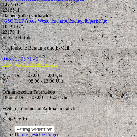
147,56 € *
23165_1
Damengrößen vorhanden
GSG RLP Arcus Weste leuchtrot/leuchtgelb/parisblue
105,91 € *
23170_1
Service Hotline
Telefonische Beratung und E-Mail
0 65 91 / 95 71 - 0
info@gsg-schutzkleidung.de
Mo. - Do.
08:00 - 16:00 Uhr
Fr.
08:00 - 13:00 Uhr
Öffnungszeiten Fabrikshop
Di. und Do.
08:00 – 16:00 Uhr
Weitere Termine auf Anfrage möglich.
Shop Service
Vertrag widerrufen
Häufig gestellte Fragen