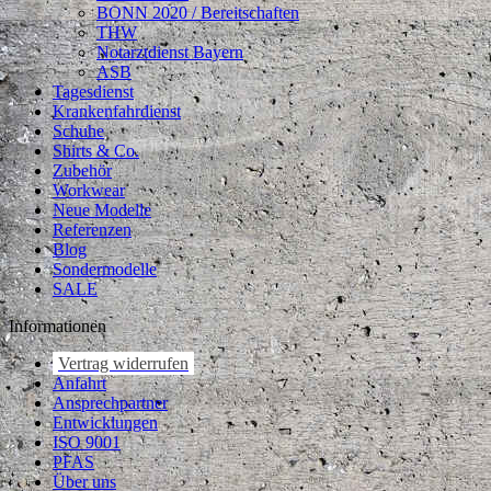
BONN 2020 / Bereitschaften
THW
Notarztdienst Bayern
ASB
Tagesdienst
Krankenfahrdienst
Schuhe
Shirts & Co.
Zubehör
Workwear
Neue Modelle
Referenzen
Blog
Sondermodelle
SALE
Informationen
Vertrag widerrufen
Anfahrt
Ansprechpartner
Entwicklungen
ISO 9001
PFAS
Über uns