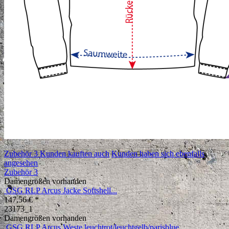
Zubehör
3
Kunden kauften auch
Kunden haben sich ebenfalls
angesehen
Zubehör
3
Damengrößen vorhanden
GSG RLP Arcus Jacke Softshell...
147,56 € *
23173_1
Damengrößen vorhanden
GSG RLP Arcus Weste leuchtrot/leuchtgelb/parisblue