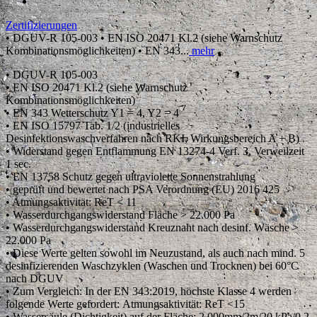
Zertifizierungen
• DGUV-R 105-003 • EN ISO 20471 Kl.2 (siehe Warnschutz
Kombinationsmöglichkeiten) • EN 343...
mehr
• DGUV-R 105-003
• EN ISO 20471 Kl.2 (siehe Warnschutz
Kombinationsmöglichkeiten)
• EN 343 Wetterschutz Y1 = 4, Y2 = 4
• EN ISO 15797 Tab. 1/2 (industrielles
Desinfektionswaschverfahren nach RKI, Wirkungsbereich A + B)
• Widerstand gegen Entflammung EN 13274-4 Verf. 3, Verweilzeit
1 sec.
• EN 13758 Schutz gegen ultraviolette Sonnenstrahlung
• geprüft und bewertet nach PSA Verordnung (EU) 2016 425
• Atmungsaktivität: ReT < 11
• Wasserdurchgangswiderstand Fläche > 22.000 Pa
• Wasserdurchgangswiderstand Kreuznaht nach desinf. Wäsche >
22.000 Pa
• Diese Werte gelten sowohl im Neuzustand, als auch nach mind. 5
desinfizierenden Waschzyklen (Waschen und Trocknen) bei 60°C
nach DGUV
• Zum Vergleich: In der EN 343:2019, höchste Klasse 4 werden
folgende Werte gefordert: Atmungsaktivität: ReT <15
• Wassersäule (Dichtigkeit) auf der Fläche: 2.000mm/2m/20 kPa/0,2