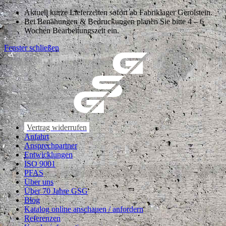
Aktuell kurze Lieferzeiten sofort ab Fabriklager Gerolstein.
Bei Benähungen & Bedruckungen planen Sie bitte 4 – 6
Wochen Bearbeitungszeit ein.
Fenster schließen
Vertrag widerrufen
Anfahrt
Ansprechpartner
Entwicklungen
ISO 9001
PFAS
Über uns
Über 70 Jahre GSG
Blog
Katalog online anschauen / anfordern
Referenzen