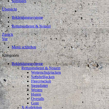
Sonstiges
Übersicht
Bekleidungssysteme
Rettungsdienst & Notarzt
Zurück
Vor
Menü schließen
Kategorien
Bekleidungssysteme
Rettungsdienst & Notarzt
Wetterschutzjacken
Softshelljacken
Fleecejacken
Steppfutter
Westen
Hosen
Overalls
Gore
X-Kollektion