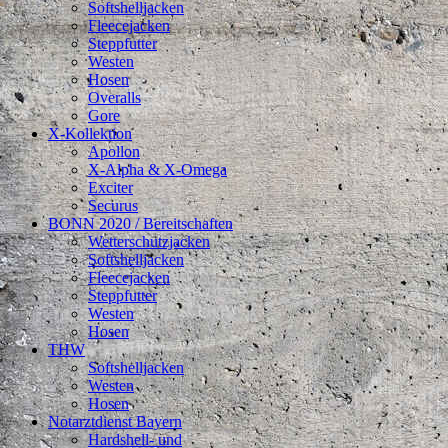
Softshelljacken
Fleecejacken
Steppfutter
Westen
Hosen
Overalls
Gore
X-Kollektion
Apollon
X-Alpha & X-Omega
Exciter
Securus
BONN 2020 / Bereitschaften
Wetterschutzjacken
Softshelljacken
Fleecejacken
Steppfutter
Westen
Hosen
THW
Softshelljacken
Westen
Hosen
Notarztdienst Bayern
Hardshell- und