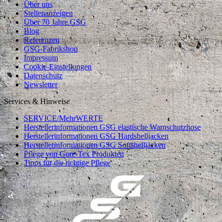
Über uns
Stellenanzeigen
Über 70 Jahre GSG
Blog
Referenzen
GSG-Fabrikshop
Impressum
Cookie-Einstellungen
Datenschutz
Newsletter
Services & Hinweise
SERVICE/MehrWERTE
Herstellerinformationen GSG elastische Warnschutzhose
Herstellerinformationen GSG Hardshelljacken
Herstellerinformationen GSG Softshelljacken
Pflege von Gore-Tex Produkten
Tipps für die richtige Pflege