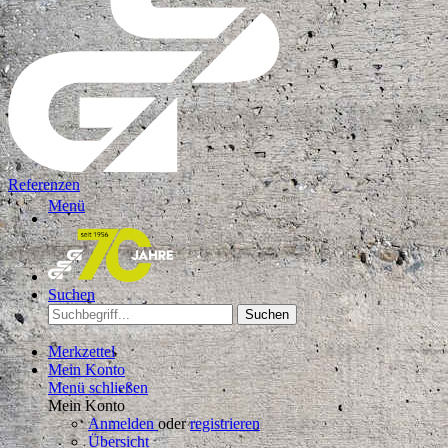
Referenzen
Menü
Suchen
Suchen
Merkzettel
Mein Konto
Menü schließen
Mein Konto
Anmelden
oder
registrieren
Übersicht