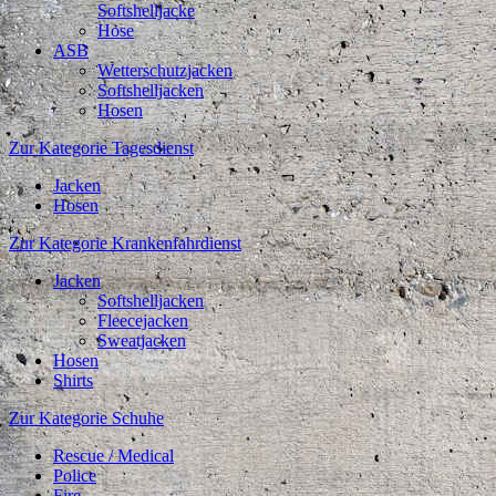
Softshelljacke
Hose
ASB
Wetterschutzjacken
Softshelljacken
Hosen
Zur Kategorie Tagesdienst
Jacken
Hosen
Zur Kategorie Krankenfahrdienst
Jacken
Softshelljacken
Fleecejacken
Sweatjacken
Hosen
Shirts
Zur Kategorie Schuhe
Rescue / Medical
Police
Fire