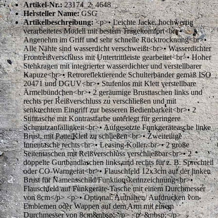
Artikel-Nr.:
23174_2_4648
Hersteller Name:
GSG
Artikelbeschreibung:
<p>• Leichte Jacke, hochwertig
verarbeitetes Modell mit bestem Tragekomfort<br>•
Angenehm im Griff und sehr schnelle Rücktrocknung<br>•
Alle Nähte sind wasserdicht verschweißt<br>• Wasserdichter
Frontreißverschluss mit Untertrittleiste gearbeitet<br>• Hoher
Stehkragen mit integrierter wasserdichter und verstellbarer
Kapuze<br>• Retroreflektierende Schulterbänder gemäß ISO
20471 und DGUV<br>• Stufenlos mit Klett verstellbare
Ärmelbündchen<br>• 2 geräumige Brusttaschen links und
rechts per Reißverschluss zu verschließen und mit
senkrechtem Eingriff zur besseren Bedienbarkeit<br>• 2
Stifttasche mit Kontrastfarbe unterlegt für geringere
Schmutzanfälligkeit<br>• Aufgesetzte Funkgeräteasche linke
Brust, mit Patte/Klett zu schließen<br>• Zweiteilige
Innentasche rechts<br>• Leasing-Koller<br>• 2 große
Seitentaschen mit Reißverschluss verschließbar<br>• 2
doppelte Gurtbandlaschen links und rechts für z. B. Sprechteil
oder CO-Warngerät<br>• Flauschfeld 12x3cm auf der linken
Brust für Namensschild/Funktionskennzeichnung<br>•
Flauschfeld auf Funkgeräte-Tasche mit einem Durchmesser
von 8cm</p> <p>• Optional: Aufnähen/ Aufdrucken von
Emblemen oder Wappen auf dem Arm mit einem
Durchmesser von 8cm&nbsp;</p> <p>&nbsp;</p>