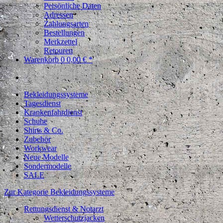
Persönliche Daten
Adressen
Zahlungsarten
Bestellungen
Merkzettel
Retouren
Warenkorb
0
0,00 € *
Bekleidungssysteme
Tagesdienst
Krankenfahrdienst
Schuhe
Shirts & Co.
Zubehör
Workwear
Neue Modelle
Sondermodelle
SALE
Zur Kategorie Bekleidungssysteme
Rettungsdienst & Notarzt
Wetterschutzjacken