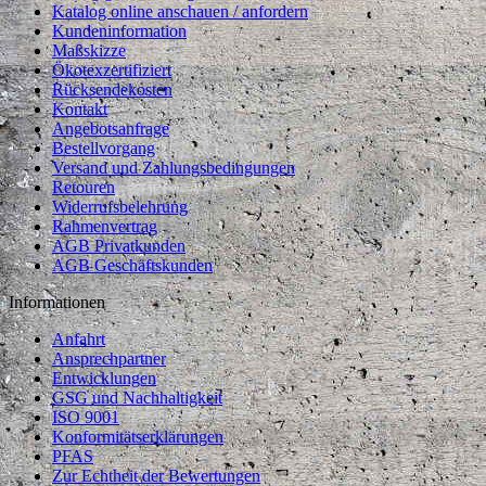
Katalog online anschauen / anfordern
Kundeninformation
Maßskizze
Ökotexzertifiziert
Rücksendekosten
Kontakt
Angebotsanfrage
Bestellvorgang
Versand und Zahlungsbedingungen
Retouren
Widerrufsbelehrung
Rahmenvertrag
AGB Privatkunden
AGB Geschäftskunden
Informationen
Anfahrt
Ansprechpartner
Entwicklungen
GSG und Nachhaltigkeit
ISO 9001
Konformitätserklärungen
PFAS
Zur Echtheit der Bewertungen