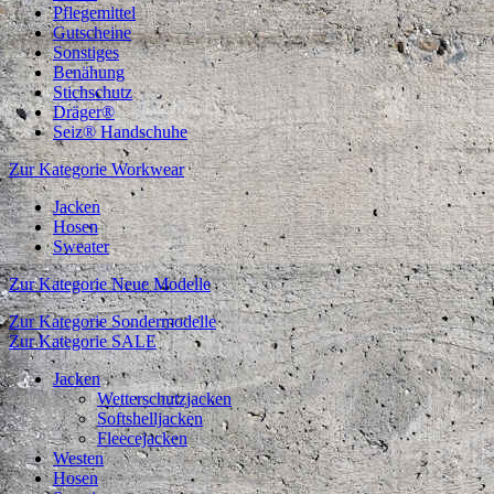
Pflegemittel
Gutscheine
Sonstiges
Benähung
Stichschutz
Dräger®
Seiz® Handschuhe
Zur Kategorie Workwear
Jacken
Hosen
Sweater
Zur Kategorie Neue Modelle
Zur Kategorie Sondermodelle
Zur Kategorie SALE
Jacken
Wetterschutzjacken
Softshelljacken
Fleecejacken
Westen
Hosen