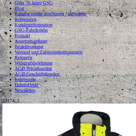
Über 70 Jahre GSG
Blog
Katalog online anschauen / anfordern
Referenzen
Kundeninformation
GSG-Fabrikshop
Kontakt
Angebotsanfrage
Bestellvorgang
Versand und Zahlungsbedingungen
Retouren
Widerrufsbelehrung
AGB Privatkunden
AGB Geschäftskunden
Impressum
Datenschutz
Newsletter
23174_2