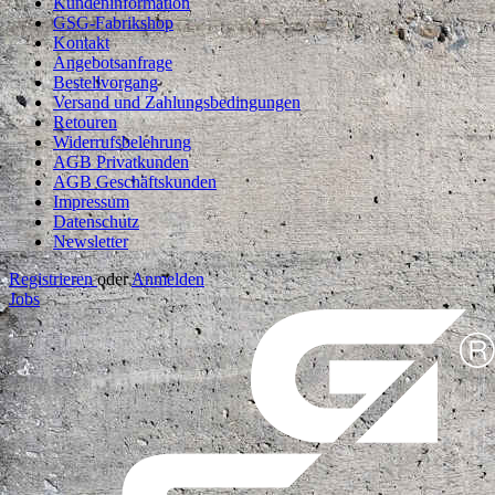
Kundeninformation
GSG-Fabrikshop
Kontakt
Angebotsanfrage
Bestellvorgang
Versand und Zahlungsbedingungen
Retouren
Widerrufsbelehrung
AGB Privatkunden
AGB Geschäftskunden
Impressum
Datenschutz
Newsletter
Registrieren
oder
Anmelden
Jobs