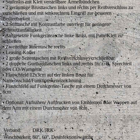
• Stufenlos mit Klett verstellbare Ärmelbündchen
• 2 geräumige Brusttaschen links und rechts per Reißverschluss zu
verschließen und mit senkrechtem Eingriff zur besseren
Bedienbarkeit
• 2 Stifttasche mit Kontrastfarbe unterlegt für geringere
Schmutzanfälligkeit
• Aufgesetzte Funkgeräteasche linke Brust, mit Patte/Klett zu
schließen
• Zweiteilige Innentasche rechts
• Leasing-Koller
• 2 große Seitentaschen mit Reißverschluss verschließbar
• 2 doppelte Gurtbandlaschen links und rechts für z. B. Sprechteil
oder CO-Warngerät
• Flauschfeld 12x3cm auf der linken Brust für
Namensschild/Funktionskennzeichnung
• Flauschfeld auf Funkgeräte-Tasche mit einem Durchmesser von
8cm
• Optional: Aufnähen/ Aufdrucken von Emblemen oder Wappen auf
dem Arm mit einem Durchmesser von 8cm
Verband:
DRK/JRK
Waschbarkeit:
60°, 60°, Desinfektionswäsche