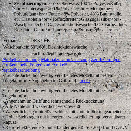
Zertifizierungen:
<p>• Oberware: 100 % Polyester&nbsp;
<br>• Unterware: 100 % Polyester<br>• Membrane:
Polyurethan<br>• Futter: 48% Polyester, 48% Baumwolle,
4% Elastolefin<br>• Reflexstreifen: Glaskugel silber<br>•
Waschbar bei 60° C, Desinfektionswäsche<br>• Farbe: fluor.
Rot/ fluor. Gelb/Parisblue</p> <p>&nbsp;</p>
Verband:
DRK/JRK
Waschbarkeit:
60°, 60°, Desinfektionswäsche
Farbe:
leuchtrot/leuchtgelb/parisblue
Artikelbeschreibung
Materialzusammensetzung
Zertifizierungen
Größentabelle
Fragen zum Artikel?
Artikelbeschreibung
• Leichte Jacke, hochwertig verarbeitetes Modell mit bestem
Tragekomfort • Angenehm im Griff und...
mehr
• Leichte Jacke, hochwertig verarbeitetes Modell mit bestem
Tragekomfort
• Angenehm im Griff und sehr schnelle Rücktrocknung
• Alle Nähte sind wasserdicht verschweißt
• Wasserdichter Frontreißverschluss mit Untertrittleiste gearbeitet
• Hoher Stehkragen mit integrierter wasserdichter und verstellbarer
Kapuze
• Retroreflektierende Schulterbänder gemäß ISO 20471 und DGUV