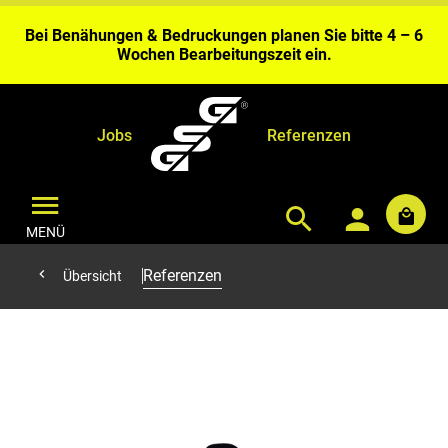
Gerolstein.
Bei Benähungen & Bedruckungen planen Sie bitte 4 – 6
Wochen Bearbeitungszeit ein.
Aktuell kurze Lieferzeiten sofort ab Fabriklager
Gerolstein.
Jobs
Referenzen
MENÜ
Referenzen
Übersicht