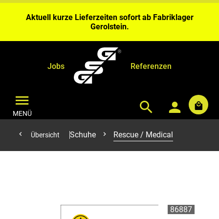
Wochen Bearbeitungszeit ein.
Aktuell kurze Lieferzeiten sofort ab Fabriklager
Gerolstein.
Bei Benähungen & Bedruckungen planen Sie bitte 4 – 6
Wochen Bearbeitungszeit ein.
Aktuell kurze Lieferzeiten sofort ab Fabriklager
Gerolstein.
Jobs
Referenzen
MENÜ
Schuhe
Rescue / Medical
Übersicht
86887