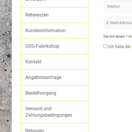
Westen
DRÄGER®
Hosen
Referenzen
Kundeninformation
SEIZ® HANDSCHUHE
THW
Die mit einem * ma
Softshelljacken
GSG-Fabrikshop
Ich habe die
Westen
Hosen
Kontakt
Angebotsanfrage
NOTARZTDIENST BAYERN
Hardshell- und Softshelljacke
Bestellvorgang
Hose
Versand und
Zahlungsbedingungen
ASB
Wetterschutzjacken
Retouren