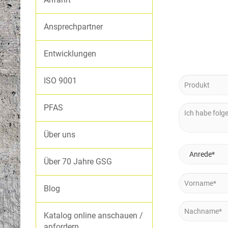
Rangabzeichen
POLOSHIRTS
Overalls
SHIRTS
Ansprechpartner
Gore
GÜRTEL
SWEATSHIRTS
Entwicklungen
X-KOLLEKTION
PFLEGEMITTEL
Apollon
ISO 9001
FUNKTIONSWÄSCHE
X-Alpha & X-Omega
PFAS
GUTSCHEINE
Exciter
Securus
Über uns
SONSTIGES
BONN 2020 / BEREITSCHAFTEN
Über 70 Jahre GSG
Wetterschutzjacken
BENÄHUNG
Blog
Softshelljacken
Fleecejacken
STICHSCHUTZ
Katalog online anschauen /
Steppfutter
anfordern