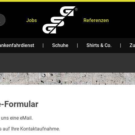
Jobs
Referenzen
ankenfahrdienst
Schuhe
Shirts & Co.
Zu
N
FIRE
HOSEN
TWEAR
FOREST
e-Formular
 uns eine eMail.
RY
ZUBEHÖR
s auf Ihre Kontaktaufnahme.