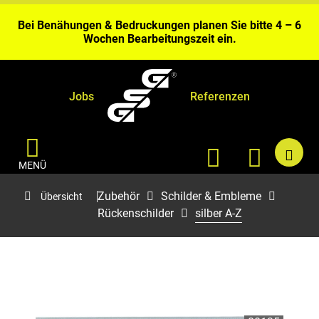
Gerolstein.
Bei Benähungen & Bedruckungen planen Sie bitte 4 – 6
Wochen Bearbeitungszeit ein.
Aktuell kurze Lieferzeiten sofort ab Fabriklager
Gerolstein.
Jobs
Referenzen
MENÜ
Zubehör
Schilder & Embleme
Übersicht
Rückenschilder
silber A-Z